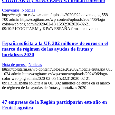
COGITARM y KIWA ESPAÑA firman convenio
Convenios
,
Noticias
https://cogitarm.es/wp-content/uploads/2020/02/convenio.jpg
558
700
admin
https://cogitarm.es/wp-content/uploads/2024/06/logo-
color-web.png
admin
2020-02-13 15:32:36
2020-02-21
09:10:51
COGITARM y KIWA ESPAÑA firman convenio
España solicita a la UE 302 millones de euros en el
marco de régimen de las ayudas de frutas y
hortalizas 2020
Nota de prensa
,
Noticias
https://cogitarm.es/wp-content/uploads/2020/02/noticia-fruta.jpg
683
1024
admin
https://cogitarm.es/wp-content/uploads/2024/06/logo-
color-web.png
admin
2020-02-05 15:32:31
2020-02-21
09:11:13
España solicita a la UE 302 millones de euros en el marco
de régimen de las ayudas de frutas y hortalizas 2020
47 empresas de la Región participarán este año en
Fruit Logística