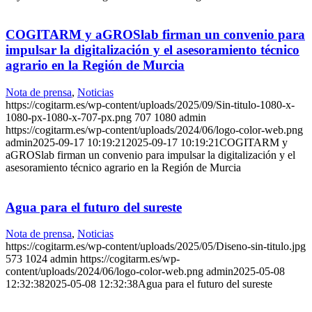
COGITARM y aGROSlab firman un convenio para
impulsar la digitalización y el asesoramiento técnico
agrario en la Región de Murcia
Nota de prensa
,
Noticias
https://cogitarm.es/wp-content/uploads/2025/09/Sin-titulo-1080-x-
1080-px-1080-x-707-px.png
707
1080
admin
https://cogitarm.es/wp-content/uploads/2024/06/logo-color-web.png
admin
2025-09-17 10:19:21
2025-09-17 10:19:21
COGITARM y
aGROSlab firman un convenio para impulsar la digitalización y el
asesoramiento técnico agrario en la Región de Murcia
Agua para el futuro del sureste
Nota de prensa
,
Noticias
https://cogitarm.es/wp-content/uploads/2025/05/Diseno-sin-titulo.jpg
573
1024
admin
https://cogitarm.es/wp-
content/uploads/2024/06/logo-color-web.png
admin
2025-05-08
12:32:38
2025-05-08 12:32:38
Agua para el futuro del sureste