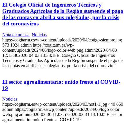
El Colegio Oficial de Ingenieros Técnicos y
Graduados Agrícolas de la Región suspende el pago
de las cuotas en abril a sus colegiados, por la crisis
del coronavirus
Nota de prensa
,
Noticias
https://cogitarm.es/wp-content/uploads/2020/04/cotigo-siempre.jpg
573
1024
admin
https://cogitarm.es/wp-
content/uploads/2024/06/logo-color-web.png
admin
2020-04-03
12:13:36
2020-04-03 13:33:18
El Colegio Oficial de Ingenieros
Técnicos y Graduados Agrícolas de la Región suspende el pago de
las cuotas en abril a sus colegiados, por la crisis del coronavirus
El sector agroalimentario: unido frente al COVID-
19
Noticias
https://cogitarm.es/wp-content/uploads/2020/03/not1-1.jpg
440
650
admin
https://cogitarm.es/wp-content/uploads/2024/06/logo-color-
web.png
admin
2020-03-30 11:03:57
2020-03-31 13:10:05
El sector
agroalimentario: unido frente al COVID-19