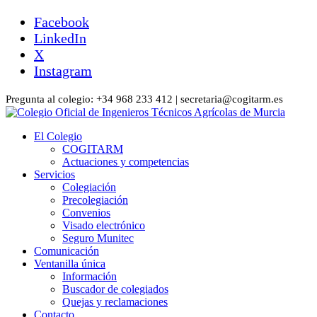
Facebook
LinkedIn
X
Instagram
Pregunta al colegio: +34 968 233 412 | secretaria@cogitarm.es
El Colegio
COGITARM
Actuaciones y competencias
Servicios
Colegiación
Precolegiación
Convenios
Visado electrónico
Seguro Munitec
Comunicación
Ventanilla única
Información
Buscador de colegiados
Quejas y reclamaciones
Contacto