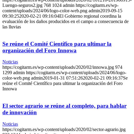
Luengo-seguros2.jpg
768
1024
admin
https://cogitarm.es/wp-
content/uploads/2024/06/logo-color-web.png
admin
2019-09-15
09:30:25
2020-02-21 09:16:04
El Gobierno regional coordina la
evaluación de los daños producidos en el campo a consecuencia de
las lluvias
Se reúne el Comité Científico para ultimar la
organización del Foro Innowa
Noticias
https://cogitarm.es/wp-content/uploads/2020/02/innowa.jpg
974
1299
admin
https://cogitarm.es/wp-content/uploads/2024/06/logo-
color-web.png
admin
2019-01-31 07:51:26
2020-02-21 09:16:37
Se
reúne el Comité Científico para ultimar la organización del Foro
Innowa
El sector agrario se reúne al completo, para hablar
de innovación
Noticias
https://cogitarm.es/wp-content/uploads/2020/02/sector-agrario.jpg