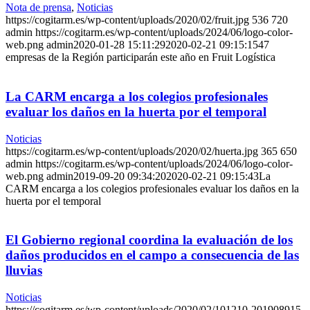
Nota de prensa
,
Noticias
https://cogitarm.es/wp-content/uploads/2020/02/fruit.jpg
536
720
admin
https://cogitarm.es/wp-content/uploads/2024/06/logo-color-
web.png
admin
2020-01-28 15:11:29
2020-02-21 09:15:15
47
empresas de la Región participarán este año en Fruit Logística
La CARM encarga a los colegios profesionales
evaluar los daños en la huerta por el temporal
Noticias
https://cogitarm.es/wp-content/uploads/2020/02/huerta.jpg
365
650
admin
https://cogitarm.es/wp-content/uploads/2024/06/logo-color-
web.png
admin
2019-09-20 09:34:20
2020-02-21 09:15:43
La
CARM encarga a los colegios profesionales evaluar los daños en la
huerta por el temporal
El Gobierno regional coordina la evaluación de los
daños producidos en el campo a consecuencia de las
lluvias
Noticias
https://cogitarm.es/wp-content/uploads/2020/02/101210-201908915-