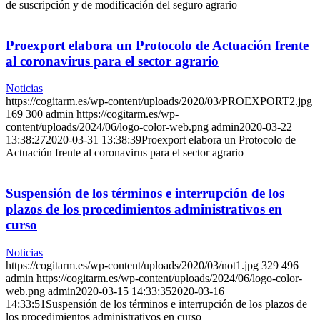
de suscripción y de modificación del seguro agrario
Proexport elabora un Protocolo de Actuación frente
al coronavirus para el sector agrario
Noticias
https://cogitarm.es/wp-content/uploads/2020/03/PROEXPORT2.jpg
169
300
admin
https://cogitarm.es/wp-
content/uploads/2024/06/logo-color-web.png
admin
2020-03-22
13:38:27
2020-03-31 13:38:39
Proexport elabora un Protocolo de
Actuación frente al coronavirus para el sector agrario
Suspensión de los términos e interrupción de los
plazos de los procedimientos administrativos en
curso
Noticias
https://cogitarm.es/wp-content/uploads/2020/03/not1.jpg
329
496
admin
https://cogitarm.es/wp-content/uploads/2024/06/logo-color-
web.png
admin
2020-03-15 14:33:35
2020-03-16
14:33:51
Suspensión de los términos e interrupción de los plazos de
los procedimientos administrativos en curso