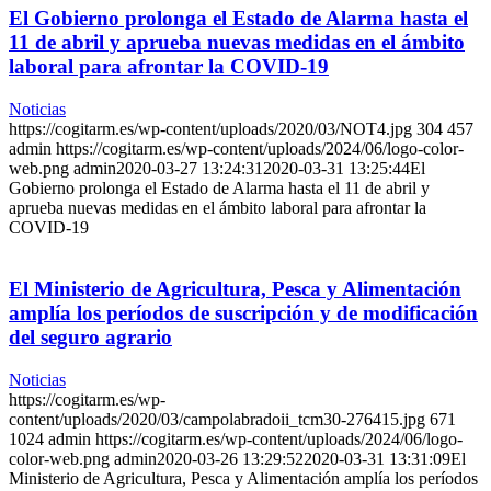
El Gobierno prolonga el Estado de Alarma hasta el
11 de abril y aprueba nuevas medidas en el ámbito
laboral para afrontar la COVID-19
Noticias
https://cogitarm.es/wp-content/uploads/2020/03/NOT4.jpg
304
457
admin
https://cogitarm.es/wp-content/uploads/2024/06/logo-color-
web.png
admin
2020-03-27 13:24:31
2020-03-31 13:25:44
El
Gobierno prolonga el Estado de Alarma hasta el 11 de abril y
aprueba nuevas medidas en el ámbito laboral para afrontar la
COVID-19
El Ministerio de Agricultura, Pesca y Alimentación
amplía los períodos de suscripción y de modificación
del seguro agrario
Noticias
https://cogitarm.es/wp-
content/uploads/2020/03/campolabradoii_tcm30-276415.jpg
671
1024
admin
https://cogitarm.es/wp-content/uploads/2024/06/logo-
color-web.png
admin
2020-03-26 13:29:52
2020-03-31 13:31:09
El
Ministerio de Agricultura, Pesca y Alimentación amplía los períodos