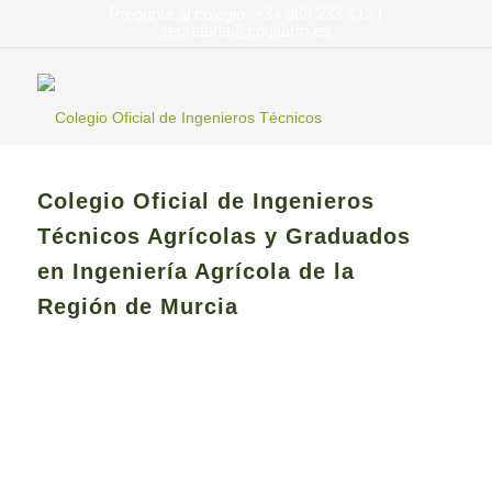
Pregunta al colegio: +34 968 233 412 |
secretaria@cogitarm.es
Colegio Oficial de Ingenieros
Técnicos Agrícolas y Graduados
en Ingeniería Agrícola de la
Región de Murcia
Innovando en los procesos de la
agroalimentación del futuro.
Cogitarm
Noticias